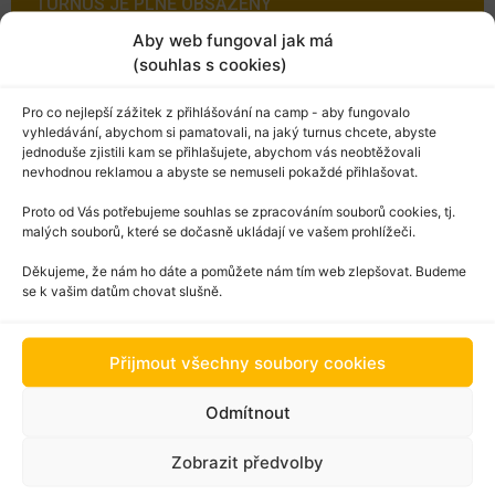
TURNUS JE PLNĚ OBSAZENÝ
Aby web fungoval jak má
(souhlas s cookies)
Pro co nejlepší zážitek z přihlášování na camp - aby fungovalo
vyhledávání, abychom si pamatovali, na jaký turnus chcete, abyste
jednoduše zjistili kam se přihlašujete, abychom vás neobtěžovali
nevhodnou reklamou a abyste se nemuseli pokaždé přihlašovat.
Proto od Vás potřebujeme souhlas se zpracováním souborů cookies, tj.
LETNÍ TÁBORY VE
malých souborů, které se dočasně ukládají ve vašem prohlížeči.
ZKRATCE
Děkujeme, že nám ho dáte a pomůžete nám tím web zlepšovat. Budeme
se k vašim datům chovat slušně.
Začátek i konec turnusu je vždy v sobotu
Přijmout všechny soubory cookies
Na každém turnusu bude minimálně 6 hostů
slavných z YouTube, TikToku, nebo Instagramu
Odmítnout
trávit každý den čas se svým týmem táborníků
Na kemp je možné přijet společným svozem
Zobrazit předvolby
vlakem z Prahy, nebo táborovým autobusem z