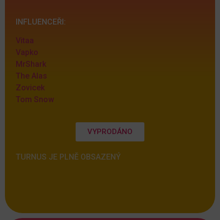
INFLUENCEŘI:
Vitaa
Vapko
MrShark
The Alas
Zovicek
Tom Snow
VYPRODÁNO
TURNUS JE PLNĚ OBSAZENÝ