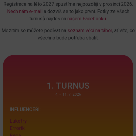
Registrace na léto 2027 spustíme nejpozději v prosinci 2026.
Nech nám e-mail
a dozvíš se to jako první. Fotky ze všech
turnusů najdeš na
našem Facebooku
.
Mezitím se můžete podívat na
seznam věcí na tábor
, ať víte, co
všechno bude potřeba sbalit.
1. TURNUS
4. – 11. 7. 2026
INFLUENCEŘI:
Lukefry
Errorik
Peca