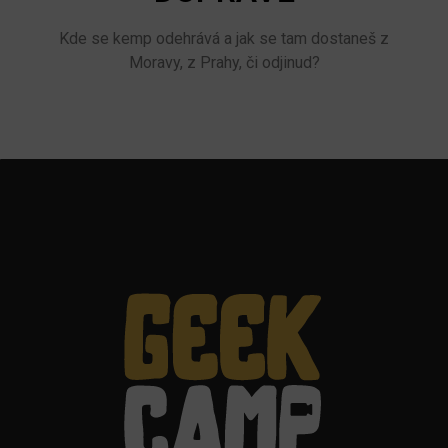
Kde se kemp odehrává a jak se tam dostaneš z
Moravy, z Prahy, či odjinud?