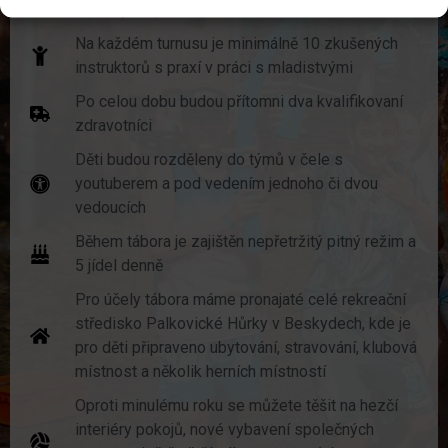
Ostravy. Případně po vlastní ose
Na každém turnusu je minimálně 10 zkušených
instruktorů s praxí v práci s mladistvými
Po celou dobu budou přítomni dva kvalifikovaní
zdravotníci
Děti budou rozděleny do týmů v čele s
youtuberem a pod vedením jednoho či dvou
vedoucích
Během tábora je zajištěn nepřetržitý pitný režim a
5 jídel denně
Pro účely tábora máme pronajaté celé rekreační
středisko Palkovické Hůrky v Beskydech, kde je
pro děti připraveno ubytování, stravování, klubová
místnost a několik herních místností
Oproti minulému roku se můžete těšit na hezčí
interiéry pokojů, nové vybavení společných