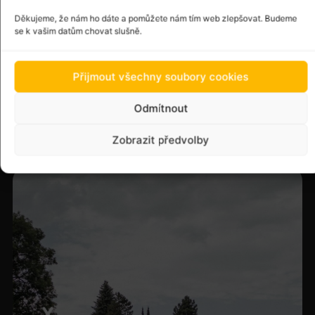
Děkujeme, že nám ho dáte a pomůžete nám tím web zlepšovat. Budeme
se k vašim datům chovat slušně.
PRO RODIČE
Přijmout všechny soubory cookies
Uvědomujeme si, že pohled dítěte a jeho rodiče na
prázdninový kemp je poněkud rozdílný. V této sekci
Odmítnout
najdete všechny informace, které vás jako rodiče
mohou zajímat.
Zobrazit předvolby