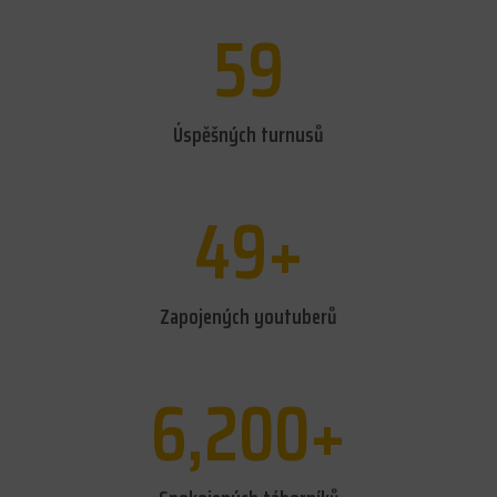
59
Úspěšných turnusů
49
+
Zapojených youtuberů
6,200
+