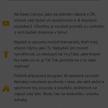
Na Geek Campu, jako na jediném táboře v ČR,
strávíš celý týden ve společnosti 6-8 slavných
youtuberů. Všechny je osobně poznáš a u jednoho
z nich budeš dokonce v týmu!
Najdeš si spoustu nových kamarádů, kteří mají
stejné zájmy jako Ty. Nebudeš jim muset
vysvětlovat, co sleduješ na YouTube, jaké hraješ
hry nebo co to je Tik Tok, protože se o to také
zajímají!
Pečlivě připravený program tě nenechá se nudit.
Nečekej celodenní pochody v lese, ale spíš akční a
sportovní hry, bojovky a soutěže, ve kterých se
zapojí celý tým. Bude čas na diskotéku i stezku
odvahy.