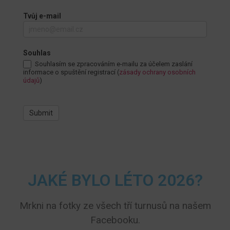
Tvůj e-mail
Registrace
2027 —
hlídání e-
Souhlas
mailem
Souhlasím se zpracováním e-mailu za účelem zaslání
informace o spuštění registrací (
zásady ochrany osobních
údajů
)
Submit
JAKÉ BYLO LÉTO 2026?
Mrkni na fotky ze všech tří turnusů na našem
Facebooku.